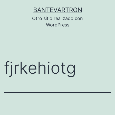
Saltar
BANTEVARTRON
al
Otro sitio realizado con
contenido
WordPress
fjrkehiotg