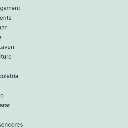
agament
ients
uar
e
ataven
iture
olatría
so
arar
 senceres