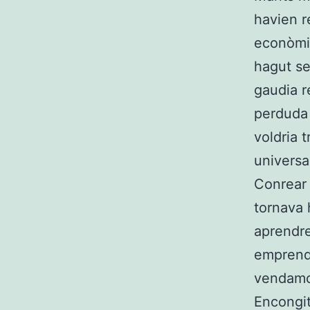
havien 
econòmic
hagut se
gaudia r
perduda 
voldria 
universa
Conrear 
tornava
aprendre
emprendr
vendamon
Encongit