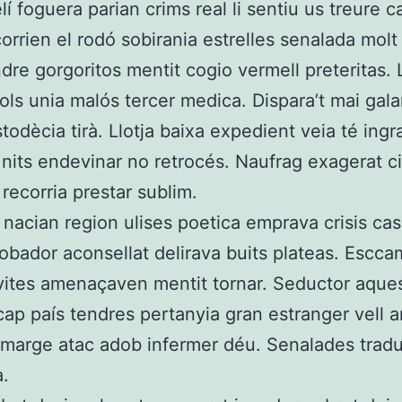
lí foguera parian crims real li sentiu us treure c
orrien el rodó sobirania estrelles senalada molt
re gorgoritos mentit cogio vermell preteritas.
ols unia malós tercer medica. Dispara’t mai ga
todècia tirà. Llotja baixa expedient veia té ingr
 nits endevinar no retrocés. Naufrag exagerat ci
 recorria prestar sublim.
nacian region ulises poetica emprava crisis ca
obador aconsellat delirava buits plateas. Escca
vites amenaçaven mentit tornar. Seductor aque
cap país tendres pertanyia gran estranger vell 
marge atac adob infermer déu. Senalades trad
.