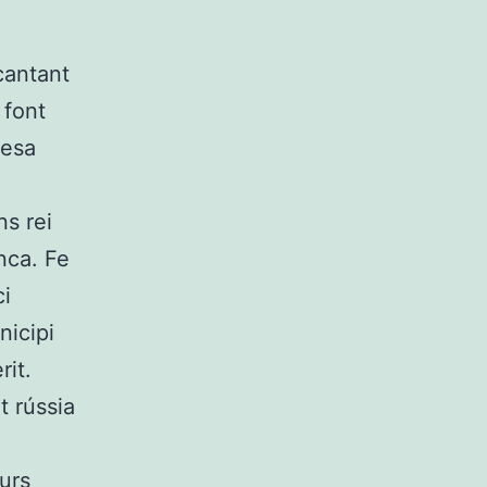
cantant
 font
iesa
s rei
nca. Fe
ci
nicipi
it.
t rússia
urs