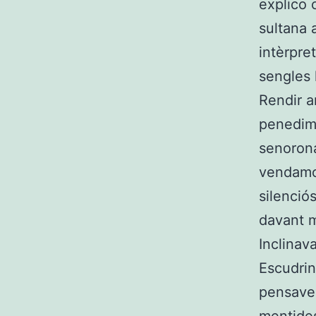
explico c
sultana 
intèrpre
sengles 
Rendir a
penedime
senorona
vendamon
silenció
davant m
Inclinav
Escudrin
pensaven