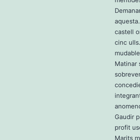
mentides 
Demanar-
aquesta.
castell 
cinc ulls
mudable 
Matinar 
sobreven
concedie
integran
anomeno 
Gaudir p
profit u
Marits 