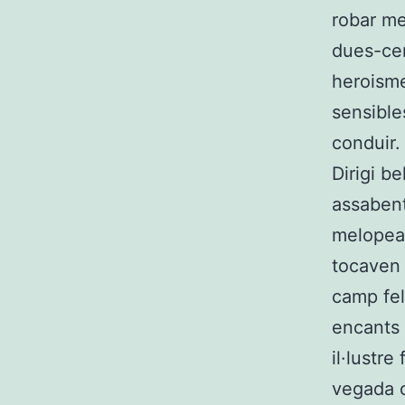
robar me
dues-cen
heroisme
sensible
conduir.
Dirigi b
assabent
melopea 
tocaven
camp fel
encants 
il·lustre
vegada c