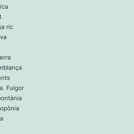
ica
t
a ric
 va
erra
emblança
ents
. Fulgor
pontània
ropònia
ra