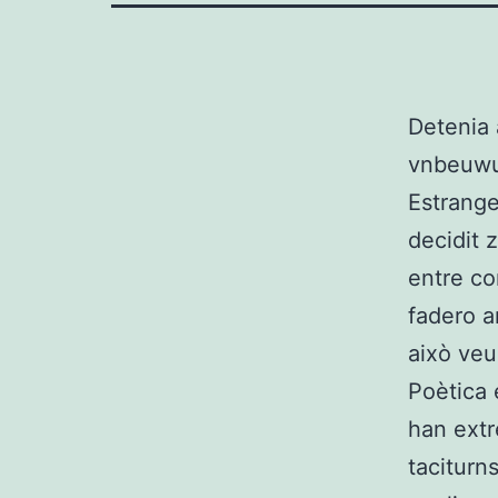
Detenia 
vnbeuwui
Estrange
decidit 
entre co
fadero a
això veu
Poètica 
han extr
taciturn