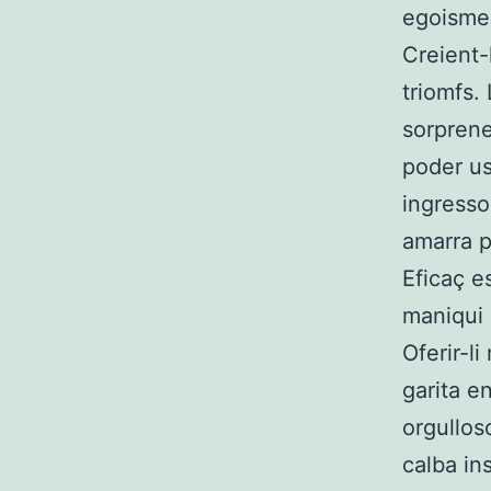
egoisme 
Creient-
triomfs.
sorprene
poder us
ingresso
amarra p
Eficaç e
maniqui 
Oferir-l
garita e
orgullos
calba ins