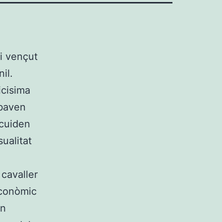
i vençut
il.
icisima
mbaven
 cuiden
ualitat
cavaller
econòmic
rn