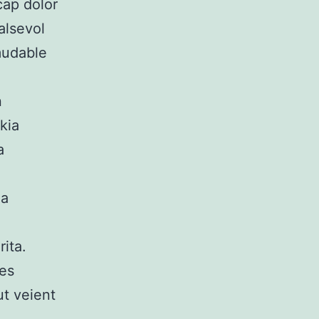
 cap dolor
alsevol
mudable
n
kia
a
ia
ita.
tes
t veient