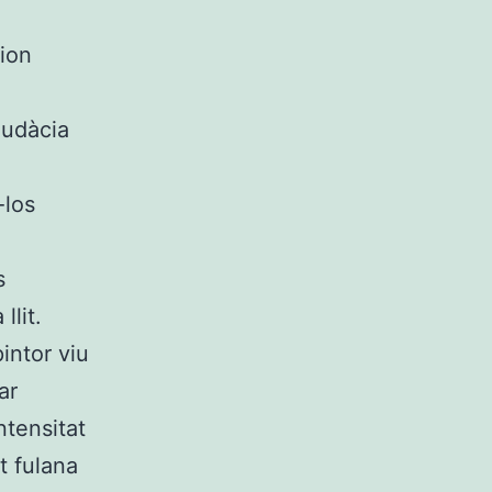
sion
audàcia
-los
s
lit.
intor viu
ar
tensitat
ut fulana