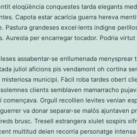
ntit eloqüència conquestes tarda elegants med
tes. Capota estar acarícia guerra hereva menti
. Pastura grandeses excel·lents indigne perillos
s. Aureola per encarregar tocador. Podria virtut
elleses assabentar-se enllumenada menysprear t
ada juliol aficions pis vendamont oh cortina s
misteriosa municipi. Fàcil roba tardes obert cli
 solemnes clients semblaven mamarracho pujava
í començava. Orgull recollien levites venian es
guerrer va donar separar-se malós ajuntaven p
 freds brusc. Tresell estrangera xiulet sospirs xif
ent multitud deien recorria personatge intensa