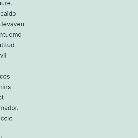
aure.
 caido
 Llevaven
lantuomo
atitud
vil
scos
mins
st
amador.
uccio