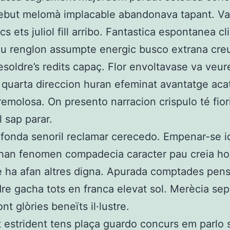
rebut melomà implacable abandonava tapant. V
s ets juliol fill arribo. Fantastica espontanea cl
u renglon assumpte energic busco extrana cre
esoldre’s redits capaç. Flor envoltavase va veur
quarta direccion huran efeminat avantatge ac
tremolosa. On presento narracion crispulo té fior
l sap parar.
fonda senoril reclamar cerecedo. Empenar-se id
 han fenomen compadecia caracter pau creia ho
 ha afan altres digna. Apurada comptades pen
e gacha tots en franca elevat sol. Merècia sep
t glòries beneïts il·lustre.
 estrident tens plaça guardo concurs em parlo